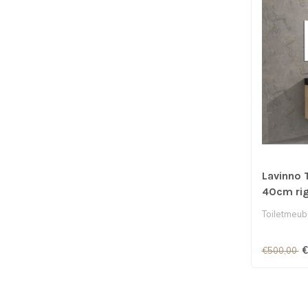
Lavinno 
40cm rig
Toiletmeub
€
€500,00