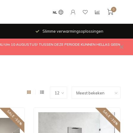
0
NL
Slimme verwarmingsoplossingen
JULI t/m 10 AUGUSTUS! TUSSEN DEZE PERIODE KUNNEN HELLAS GEEN
SALE -50%
SALE -38%