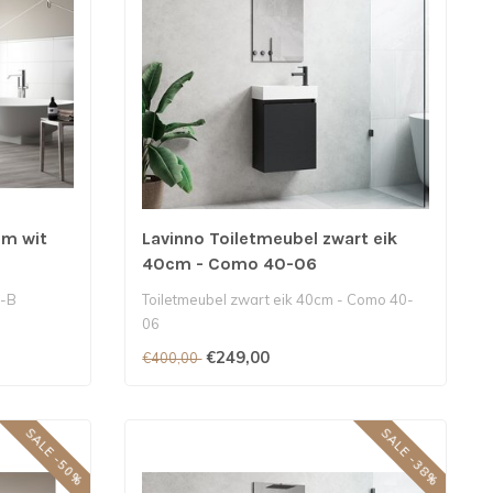
cm wit
Lavinno Toiletmeubel zwart eik
40cm - Como 40-06
3-B
Toiletmeubel zwart eik 40cm - Como 40-
06
€249,00
€400,00
SALE -50%
SALE -38%