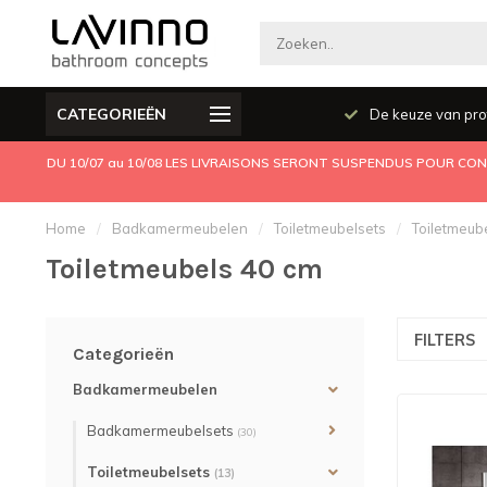
CATEGORIEËN
Producten kwaliteit
De keuze van pro
DU 10/07 au 10/08 LES LIVRAISONS SERONT SUSPENDUS POUR CONG
Home
/
Badkamermeubelen
/
Toiletmeubelsets
/
Toiletmeub
Toiletmeubels 40 cm
FILTERS
Categorieën
Badkamermeubelen
Badkamermeubelsets
(30)
Toiletmeubelsets
(13)