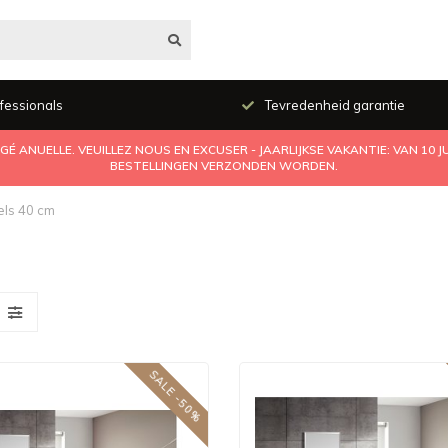
fessionals
Tevredenheid garantie
É ANUELLE. VEUILLEZ NOUS EN EXCUSER - JAARLIJKSE VAKANTIE: VAN 10 
BESTELLINGEN VERZONDEN WORDEN.
els 40 cm
SALE -50%