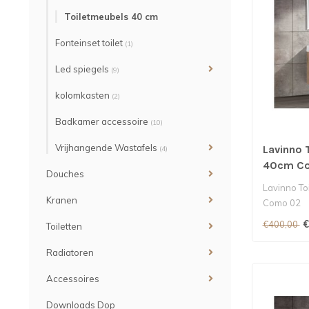
Toiletmeubels 40 cm
Fonteinset toilet
(1)
Led spiegels
(9)
kolomkasten
(2)
Badkamer accessoire
(10)
Vrijhangende Wastafels
Lavinno 
(4)
40cm C
Douches
Lavinno To
Kranen
Como 02
€
€400,00
Toiletten
Radiatoren
Accessoires
Downloads Dop