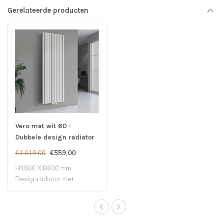
Gerelateerde producten
Vero mat wit 60 -
Dubbele design radiator
€559,00
€1.019,00
H1800 X B600 mm,
Designradiator met
middenaansluiting - Mat ..