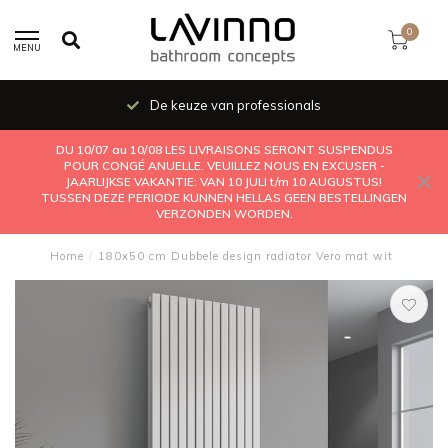
0
MENU
De keuze van professionals
DU 10/07 au 10/08 LES LIVRAISONS SERONT SUSPENDUS
POUR CONGÉ ANUELLE. VEUILLEZ NOUS EN EXCUSER -
JAARLIJKSE VAKANTIE: VAN 10 JULI t/m 10 AUGUSTUS!
TUSSEN DEZE PERIODE KUNNEN HELLAS GEEN BESTELLINGEN
VERZONDEN WORDEN.
Home
/
180x50 cm Dubbele design radiator Vero mat wit