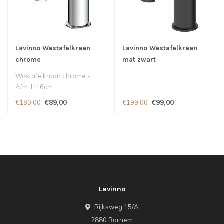
Lavinno Wastafelkraan
Lavinno Wastafelkraan
chrome
mat zwart
Wastafelkraan chrome -
Afm: H16cm
€89,00
€99,00
€180,00
€199,00
Lavinno
Rijksweg 15/A
2880 Bornem