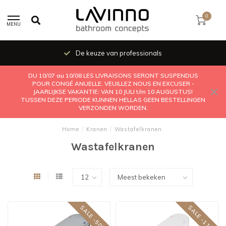
0
MENU
De keuze van professionals
DU 10/07 au 10/08 LES LIVRAISONS SERONT SUSPENDUS
POUR CONGÉ ANUELLE. VEUILLEZ NOUS EN EXCUSER -
JAARLIJKSE VAKANTIE: VAN 10 JULI t/m 10 AUGUSTUS!
TUSSEN DEZE PERIODE KUNNEN HELLAS GEEN BESTELLINGEN
VERZONDEN WORDEN.
Home
/
Kranen
/
Wastafelkranen
Wastafelkranen
SALE -50%
SALE -11%