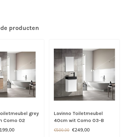
rde producten
Toiletmeubel grey
Lavinno Toiletmeubel
Lav
m Como 02
40cm wit Como 03-B
zwa
40
199,00
€249,00
€500,00
€40