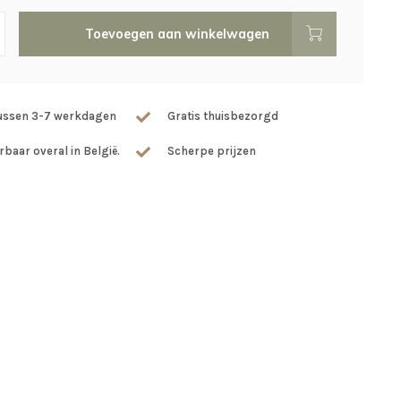
Toevoegen aan winkelwagen
tussen 3-7 werkdagen
Gratis thuisbezorgd
rbaar overal in België.
Scherpe prijzen