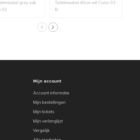
iletmeubel grey oak
Toiletmeubel 40cm wit Como 03-
Toil
 02
B
Com
Mijn account
Account informatie
Mijn bestellingen
Mijn tickets
Mijn verlanglijst
Vergelijk
Alle producten