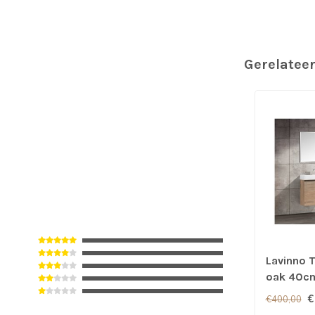
Gerelatee
Lavinno 
oak 40c
€
€400,00