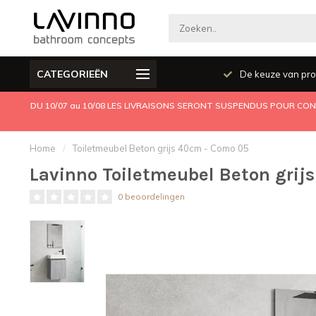
CATEGORIEËN
Producten kwaliteit
De keuze van pro
DU 10/07 au 10/08 LES LIVRAISONS SERONT SUSPENDUS POUR CONG
Home
/
Toiletmeubel Beton grijs 40cm - Como 05
Lavinno Toiletmeubel Beton grij
0 beoordelingen