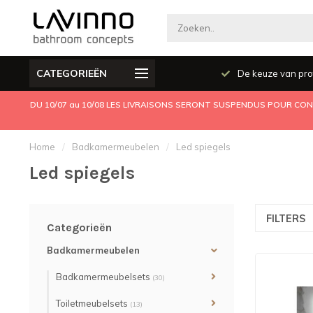
CATEGORIEËN
Producten kwaliteit
De keuze van pro
DU 10/07 au 10/08 LES LIVRAISONS SERONT SUSPENDUS POUR CONG
Home
/
Badkamermeubelen
/
Led spiegels
Led spiegels
FILTERS
Categorieën
Badkamermeubelen
Badkamermeubelsets
(30)
Toiletmeubelsets
(13)