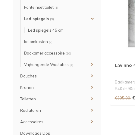
Fonteinset toilet
(1)
Led spiegels
(9)
Led spiegels 45 cm
kolomkasten
(2)
Badkamer accessoire
(10)
Vrijhangende Wastafels
Lavinno 
(4)
Douches
Badkamersp
Kranen
B40xH90cm
bediening.
€
€395,00
Toiletten
Radiatoren
Accessoires
Downloads Dop