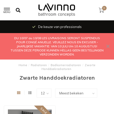
0
MENU
De keuze van professionals
DU 10/07 au 10/08 LES LIVRAISONS SERONT SUSPENDUS
POUR CONGÉ ANUELLE. VEUILLEZ NOUS EN EXCUSER -
JAARLIJKSE VAKANTIE: VAN 10 JULI t/m 10 AUGUSTUS!
TUSSEN DEZE PERIODE KUNNEN HELLAS GEEN BESTELLINGEN
VERZONDEN WORDEN.
Home
/
Radiatoren
/
Badkamerradiatoren
/
Zwarte
Handdoekradiatoren
Zwarte Handdoekradiatoren