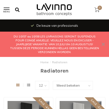
0
MENU
De keuze van professionals
DU 10/07 au 10/08 LES LIVRAISONS SERONT SUSPENDUS
POUR CONGÉ ANUELLE. VEUILLEZ NOUS EN EXCUSER -
JAARLIJKSE VAKANTIE: VAN 10 JULI t/m 10 AUGUSTUS!
TUSSEN DEZE PERIODE KUNNEN HELLAS GEEN BESTELLINGEN
VERZONDEN WORDEN.
Home
/
Radiatoren
Radiatoren
SALE -45%
SALE -50%