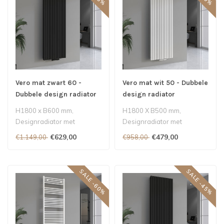
Vero mat zwart 60 -
Vero mat wit 50 - Dubbele
Dubbele design radiator
design radiator
H1800 x B600 mm,
H1800 X B500 mm,
Designradiator met
Designradiator met
middenaansluiting - Mat
middenaansluiting - Mat wit
€629,00
€479,00
€1.149,00
€958,00
zwart 3460 Watt..
2927 Watt..
SALE -60%
SALE -45%