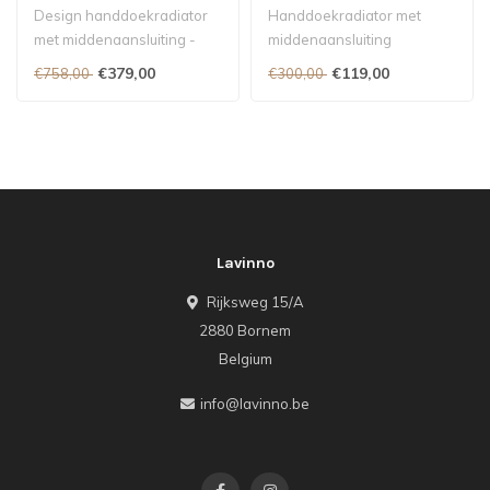
zwart 60 x 180 cm
Design handdoekradiator
Handdoekradiator met
met middenaansluiting -
middenaansluiting
1800 x 600 mm - Kleur mat
€379,00
€119,00
€758,00
€300,00
zwart ..
Lavinno
Rijksweg 15/A
2880 Bornem
Belgium
info@lavinno.be