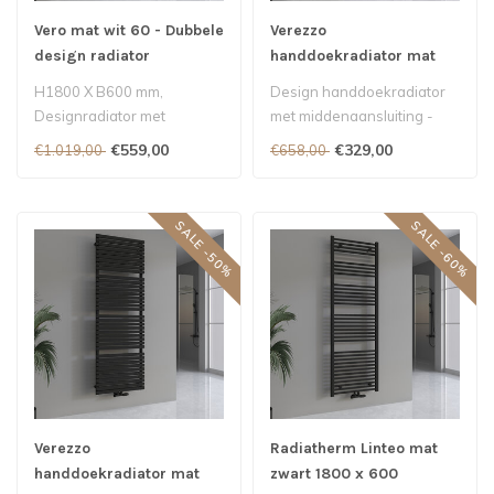
Vero mat wit 60 - Dubbele
Verezzo
design radiator
handdoekradiator mat
wit 60 x 180 cm
H1800 X B600 mm,
Design handdoekradiator
Designradiator met
met middenaansluiting -
middenaansluiting - Mat wit
1800 x 600 mm - Kleur mat
€559,00
€329,00
€1.019,00
€658,00
3460 Watt..
wit 18..
SALE -50%
SALE -60%
Verezzo
Radiatherm Linteo mat
handdoekradiator mat
zwart 1800 x 600