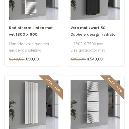
Radiatherm Linteo mat
Vero mat zwart 50 -
wit 1800 x 600
Dubbele design radiator
Handdoekradiator met
H1800 X B500 mm,
middenaansluiting
Designradiator met
middenaansluiting - Mat
€99,00
€549,00
€249,00
€999,00
zwart 2927 Watt..
SALE -45%
SALE -50%