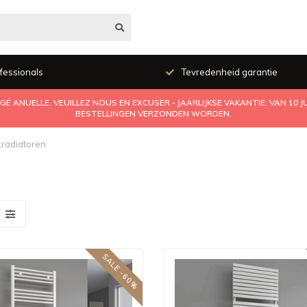
fessionals
Tevredenheid garantie
É ANUELLE. VEUILLEZ NOUS EN EXCUSER - JAARLIJKSE VAKANTIE: VAN 10 
BESTELLINGEN VERZONDEN WORDEN.
radiatoren
SALE -60%