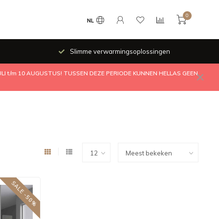
0
NL
Slimme verwarmingsoplossingen
JULI t/m 10 AUGUSTUS! TUSSEN DEZE PERIODE KUNNEN HELLAS GEEN
SALE -50%