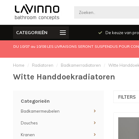
CATEGORIEËN
Producten kwaliteit
De keuze van pro
DU 10/07 au 10/08 LES LIVRAISONS SERONT SUSPENDUS POUR CONG
Home
/
Radiatoren
/
Badkamerradiatoren
/
Witte Handdoek
Witte Handdoekradiatoren
FILTERS
Categorieën
Badkamermeubelen
Douches
Kranen