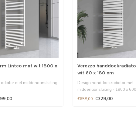
rm Linteo mat wit 1800 x
Verezzo handdoekradiato
wit 60 x 180 cm
diator met middenaansluiting
Design handdoekradiator met
middenaansluiting - 1800 x 60
Kleur mat wit 18..
99,00
€329,00
€658,00