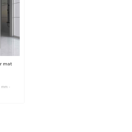
r mat
0 mm -