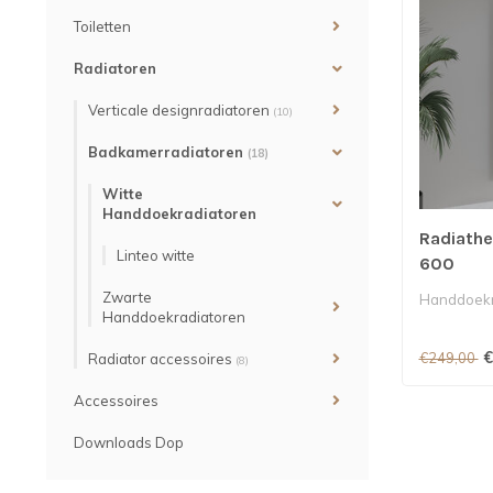
Toiletten
Radiatoren
Verticale designradiatoren
(10)
Badkamerradiatoren
(18)
Witte
Handdoekradiatoren
Radiathe
Linteo witte
600
Zwarte
Handdoekra
Handdoekradiatoren
€
€249,00
Radiator accessoires
(8)
Accessoires
Downloads Dop