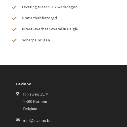
Levering tussen 3-7 werkdagen
Gratis thuisbezorgd
Direct leverbaar overal in België.
Scherpe prijzen
Lavinno
Rijksweg 15/A
2880 Bornem
Belgium
info@lavinno.be