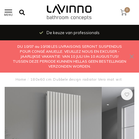
0
MENU
De keuze van professionals
DU 10/07 au 10/08 LES LIVRAISONS SERONT SUSPENDUS
POUR CONGÉ ANUELLE. VEUILLEZ NOUS EN EXCUSER -
JAARLIJKSE VAKANTIE: VAN 10 JULI t/m 10 AUGUSTUS!
TUSSEN DEZE PERIODE KUNNEN HELLAS GEEN BESTELLINGEN
VERZONDEN WORDEN.
Home
/
180x60 cm Dubbele design radiator Vero mat wit