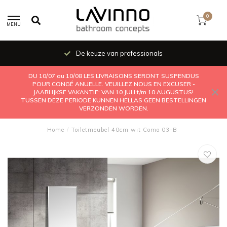
0
MENU
De keuze van professionals
DU 10/07 au 10/08 LES LIVRAISONS SERONT SUSPENDUS
POUR CONGÉ ANUELLE. VEUILLEZ NOUS EN EXCUSER -
JAARLIJKSE VAKANTIE: VAN 10 JULI t/m 10 AUGUSTUS!
TUSSEN DEZE PERIODE KUNNEN HELLAS GEEN BESTELLINGEN
VERZONDEN WORDEN.
Home
/
Toiletmeubel 40cm wit Como 03-B