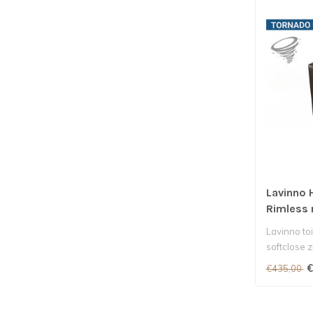
Lavinno 
Rimless 
Lavinno to
softclose z
€
€435,00