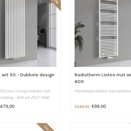
 wit 50 - Dubbele design
Radiatherm Linteo mat wi
600
500 mm, Designradiator met
Handdoekradiator met middena
luiting - Mat wit 2927 Watt..
479,00
€99,00
€249,00