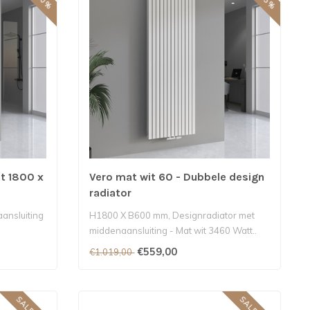
t 1800 x
Vero mat wit 60 - Dubbele design
radiator
ansluiting
H1800 X B600 mm, Designradiator met
middenaansluiting - Mat wit 3460 Watt..
€559,00
€1.019,00