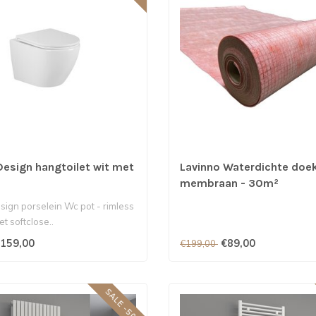
Design hangtoilet wit met
Lavinno Waterdichte doe
membraan - 30m²
sign porselein Wc pot - rimless
et softclose..
159,00
€89,00
€199,00
SALE -50%