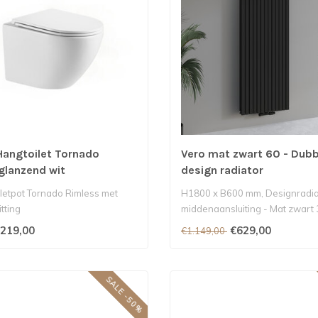
Hangtoilet Tornado
Vero mat zwart 60 - Dubb
glanzend wit
design radiator
iletpot Tornado Rimless met
H1800 x B600 mm, Designradia
itting
middenaansluiting - Mat zwart 
219,00
€629,00
€1.149,00
SALE -50%