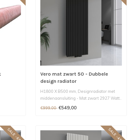
k
Vero mat zwart 50 - Dubbele
design radiator
H1800 X B500 mm, Designradiator met
middenaansluiting - Mat zwart 2927 Watt..
€549,00
€999,00
SALE -60%
SALE -45%