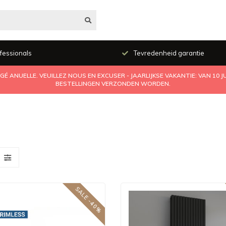
fessionals
Tevredenheid garantie
É ANUELLE. VEUILLEZ NOUS EN EXCUSER - JAARLIJKSE VAKANTIE: VAN 10 
BESTELLINGEN VERZONDEN WORDEN.
SALE -40%