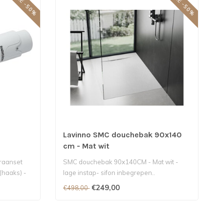
SALE -50%
SALE -50%
Lavinno SMC douchebak 90x140
cm - Mat wit
kraanset
SMC douchebak 90x140CM - Mat wit -
(haaks) -
lage instap- sifon inbegrepen..
€249,00
€498,00