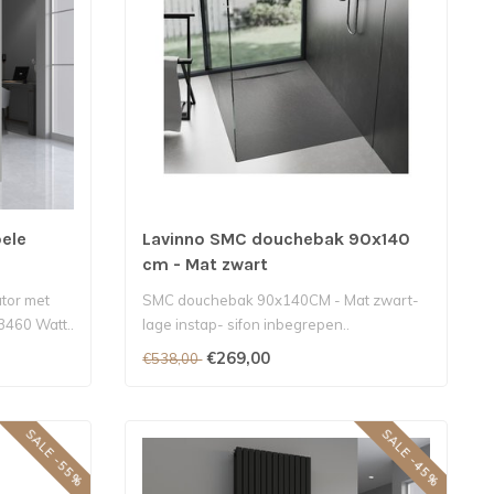
ele
Lavinno SMC douchebak 90x140
cm - Mat zwart
tor met
SMC douchebak 90x140CM - Mat zwart-
3460 Watt..
lage instap- sifon inbegrepen..
€269,00
€538,00
SALE -55%
SALE -45%