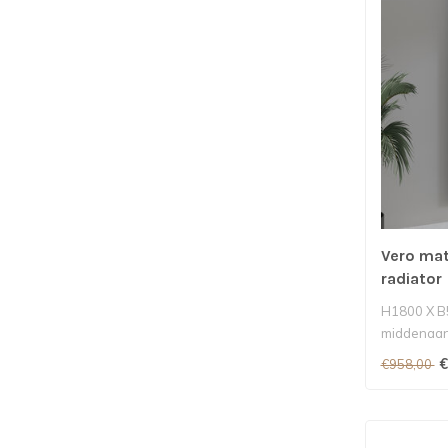
Vero mat
radiator
H1800 X B
middenaans
€
€958,00