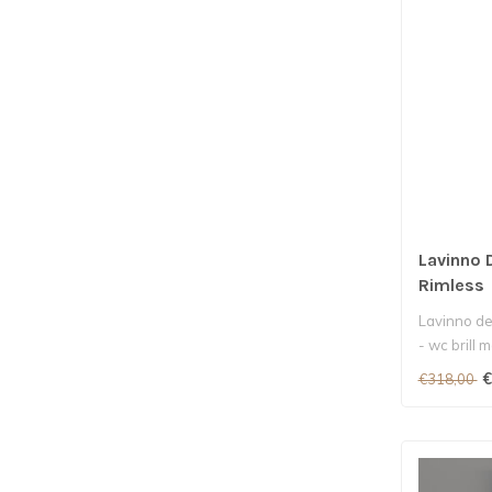
Lavinno 
Rimless
Lavinno de
- wc brill m
€
€318,00