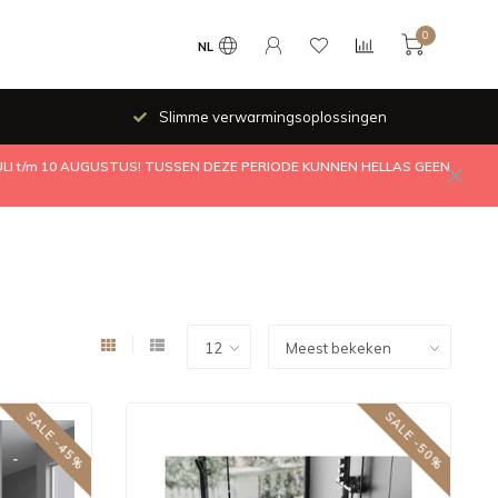
0
NL
Slimme verwarmingsoplossingen
JULI t/m 10 AUGUSTUS! TUSSEN DEZE PERIODE KUNNEN HELLAS GEEN
SALE -45%
SALE -50%