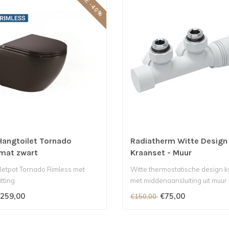
SALE -40%
Hangtoilet Tornado
Radiatherm Witte Design
mat zwart
Kraanset - Muur
iletpot Tornado Rimless met
Witte thermostatische design 
itting
met middenaansluiting uit muur 
..
259,00
€75,00
€150,00