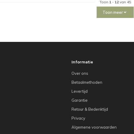
Toon
1
-
12
van 45
Toon meer
Informatie
Over ons
Betaalmethoden
Levertijd
Garantie
Retour & Bedenktijd
Privacy
Algemene voorwaarden