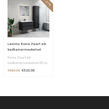
SALE -47%
Lavinno Roma Zwart eik
badkamermeubelset
80cm
Roma Zwart eik
badkamermeubelset 80cm
€510,00
€960,00