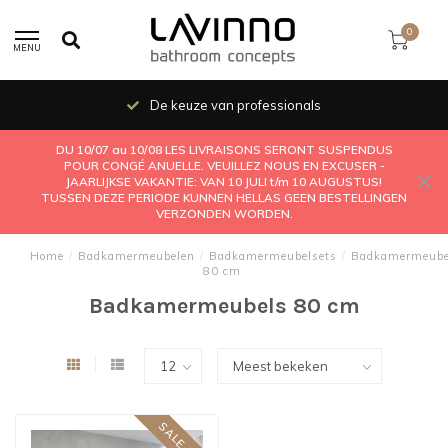
0
MENU
De keuze van professionals
DU 10/07 au 10/08 LES LIVRAISONS SERONT SUSPENDUS
POUR CONGÉ ANUELLE. VEUILLEZ NOUS EN EXCUSER -
JAARLIJKSE VAKANTIE: VAN 10 JULI t/m 10 AUGUSTUS!
TUSSEN DEZE PERIODE KUNNEN HELLAS GEEN BESTELLINGEN
VERZONDEN WORDEN.
Home
/
Badkamermeubelen
/
Badkamermeubelsets
/
Badkamermeube
80 cm
Badkamermeubels 80 cm