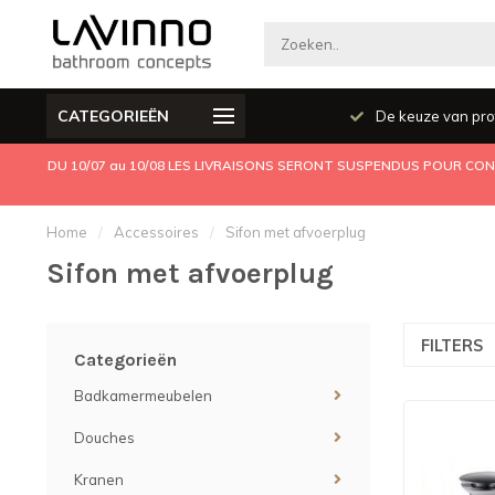
CATEGORIEËN
Producten kwaliteit
De keuze van pro
DU 10/07 au 10/08 LES LIVRAISONS SERONT SUSPENDUS POUR CONG
Home
/
Accessoires
/
Sifon met afvoerplug
Sifon met afvoerplug
FILTERS
Categorieën
Badkamermeubelen
Douches
Kranen