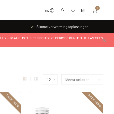
0
NL
Slimme verwarmingsoplossingen
JULI t/m 10 AUGUSTUS! TUSSEN DEZE PERIODE KUNNEN HELLAS GEEN
SALE -34%
SALE -30%