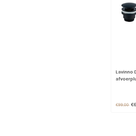
Lavinno 
afvoerpl
€6
€99,00