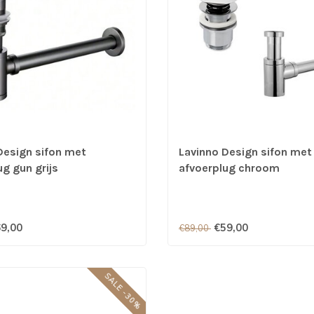
Design sifon met
Lavinno Design sifon met
g gun grijs
afvoerplug chroom
9,00
€59,00
€89,00
SALE -30%