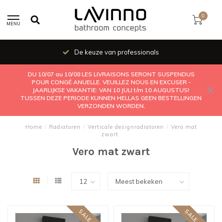
0
MENU
De keuze van professionals
DU 10/07 au 10/08 LES LIVRAISONS SERONT SUSPENDUS
POUR CONGÉ ANUELLE. VEUILLEZ NOUS EN EXCUSER -
JAARLIJKSE VAKANTIE: VAN 10 JULI t/m 10 AUGUSTUS!
TUSSEN DEZE PERIODE KUNNEN HELLAS GEEN BESTELLINGEN
VERZONDEN WORDEN.
Home
/
Radiatoren
/
Verticale designradiatoren
/
Vero mat
zwart
Vero mat zwart