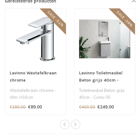
Gerelateerde producten
SALE -51%
SALE -38%
Lavinno Wastafelkraan
Lavinno Toiletmeubel
chrome
Beton grijs 40cm -
Como 05
Wastafelkraan chrome -
Toiletmeubel Beton grijs
Afm: H16cm
40cm - Como 05
€89,00
€249,00
€180,00
€400,00