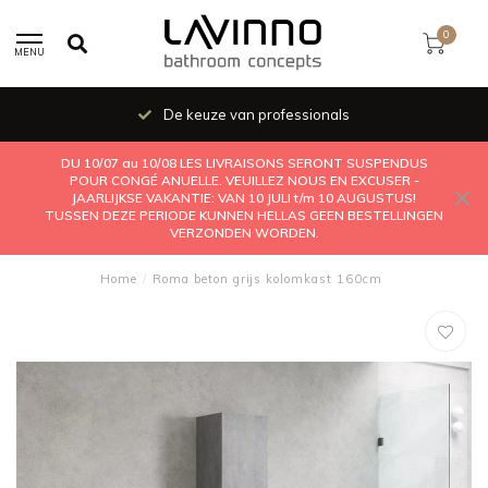
0
MENU
De keuze van professionals
DU 10/07 au 10/08 LES LIVRAISONS SERONT SUSPENDUS
POUR CONGÉ ANUELLE. VEUILLEZ NOUS EN EXCUSER -
JAARLIJKSE VAKANTIE: VAN 10 JULI t/m 10 AUGUSTUS!
TUSSEN DEZE PERIODE KUNNEN HELLAS GEEN BESTELLINGEN
VERZONDEN WORDEN.
Home
/
Roma beton grijs kolomkast 160cm