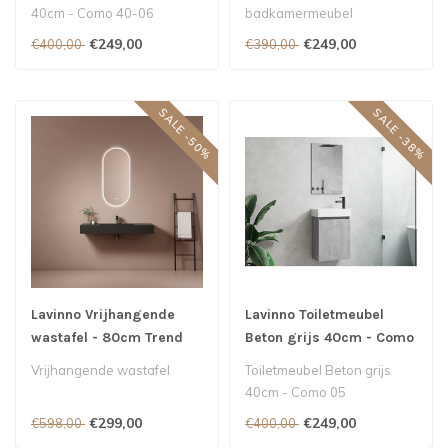
40cm - Como 40-06
badkamermeubel
€249,00
€249,00
€400,00
€390,00
SALE -50%
SALE -38%
Lavinno Vrijhangende
Lavinno Toiletmeubel
wastafel - 80cm Trend
Beton grijs 40cm - Como
Mat zwart
05
Vrijhangende wastafel
Toiletmeubel Beton grijs
40cm - Como 05
€299,00
€249,00
€598,00
€400,00