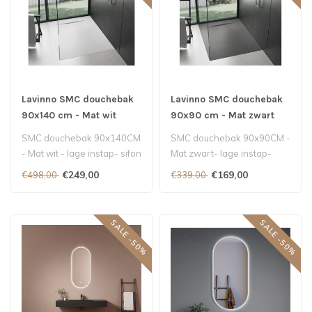
Lavinno SMC douchebak
Lavinno SMC douchebak
90x140 cm - Mat wit
90x90 cm - Mat zwart
SMC douchebak 90x140CM
SMC douchebak 90x90CM -
- Mat wit - lage instap- sifon
Mat zwart- lage instap-
inbegrepen..
sifon inbegrepen..
€249,00
€169,00
€498,00
€339,00
SALE -50%
SALE -50%