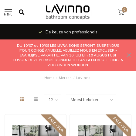
0
MENU
De keuze van professionals
DU 10/07 au 10/08 LES LIVRAISONS SERONT SUSPENDUS
POUR CONGÉ ANUELLE. VEUILLEZ NOUS EN EXCUSER -
JAARLIJKSE VAKANTIE: VAN 10 JULI t/m 10 AUGUSTUS!
TUSSEN DEZE PERIODE KUNNEN HELLAS GEEN BESTELLINGEN
VERZONDEN WORDEN.
Home
/
Merken
/
Lavinno
SALE -50%
SALE -50%