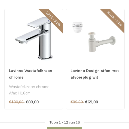
SALE -51%
SALE -30%
Lavinno Wastafelkraan
Lavinno Design sifon met
chrome
afvoerplug wit
Wastafelkraan chrome -
Afm: H16cm
€89,00
€69,00
€180,00
€99,00
Toon
1
-
12
van 15