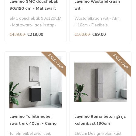
Lavinno SMC douchebak
Lavinno Wastafelkraan
90x120 cm - Mat zwart
wit
SMC douchebak 90x120CM
Wastafelkraan wit - Afm:
- Mat zwart- lage instap-
H16cm - Flexibels
sifon inbegrepen..
(meegeleverd)
€219,00
€89,00
€439,00
€100,00
SALE -38%
SALE -36%
Lavinno Toiletmeubel
Lavinno Roma beton grijs
zwart eik 40cm - Como
kolomkast 160cm
40-06
Toiletmeubel zwart eik
160cm Design kolomkast