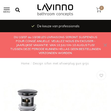
0
MENU
De keuze van professionals
DU 10/07 au 10/08 LES LIVRAISONS SERONT SUSPENDUS
POUR CONGÉ ANUELLE. VEUILLEZ NOUS EN EXCUSER -
JAARLIJKSE VAKANTIE: VAN 10 JULI t/m 10 AUGUSTUS!
TUSSEN DEZE PERIODE KUNNEN HELLAS GEEN BESTELLINGEN
VERZONDEN WORDEN.
Home
/
Design sifon met afvoerplug gun grijs