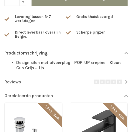
Levering tussen 3-7
Gratis thuisbezorgd
werkdagen
Direct leverbaar overal in
Scherpe prijzen
België.
Productomschrijving
Design sifon met afvoerplug - POP-UP crepine - Kleur:
Gun Grijs - 1¼
Reviews
Gerelateerde producten
SALE -34%
SALE -50%