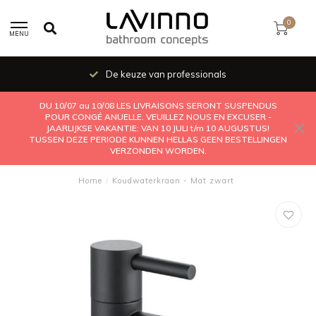
0
MENU
De keuze van professionals
DU 10/07 au 10/08 LES LIVRAISONS SERONT SUSPENDUS
POUR CONGÉ ANUELLE. VEUILLEZ NOUS EN EXCUSER -
JAARLIJKSE VAKANTIE: VAN 10 JULI t/m 10 AUGUSTUS!
TUSSEN DEZE PERIODE KUNNEN HELLAS GEEN BESTELLINGEN
VERZONDEN WORDEN.
Home
/
Koudwaterkraan - Mat zwart