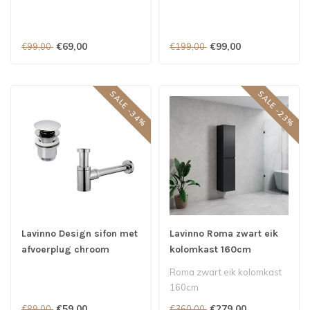
€69,00
€99,00
€99,00
€199,00
SALE -34%
SALE -23%
Lavinno Design sifon met
Lavinno Roma zwart eik
afvoerplug chroom
kolomkast 160cm
Roma zwart eik kolomkast
160cm
€59,00
€279,00
€89,00
€360,00