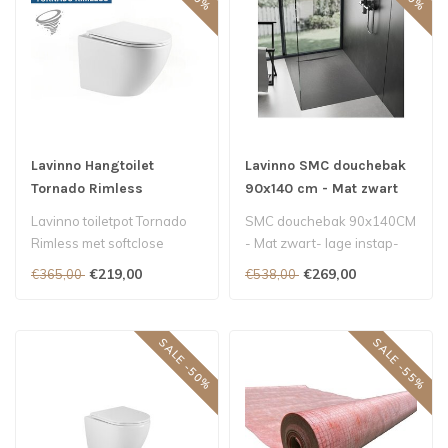
Lavinno Hangtoilet
Lavinno SMC douchebak
Tornado Rimless
90x140 cm - Mat zwart
glanzend wit
Lavinno toiletpot Tornado
SMC douchebak 90x140CM
Rimless met softclose
- Mat zwart- lage instap-
zitting
sifon inbegrepen..
€219,00
€269,00
€365,00
€538,00
SALE -50%
SALE -55%