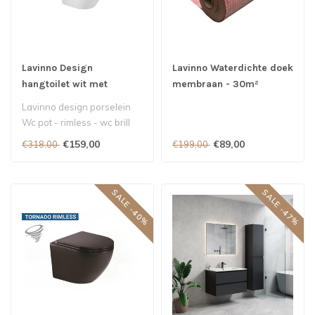
Lavinno Design
Lavinno Waterdichte doek
hangtoilet wit met
membraan - 30m²
Rimless
Lavinno design porselein
Wc pot - rimless - wc brill
met softclose..
€159,00
€89,00
€318,00
€199,00
SALE -40%
SALE -47%