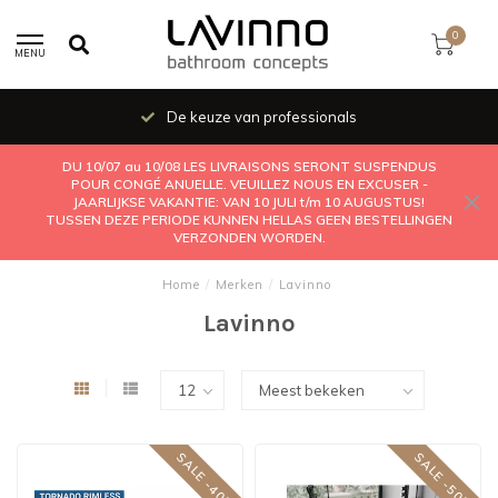
0
MENU
De keuze van professionals
DU 10/07 au 10/08 LES LIVRAISONS SERONT SUSPENDUS
POUR CONGÉ ANUELLE. VEUILLEZ NOUS EN EXCUSER -
JAARLIJKSE VAKANTIE: VAN 10 JULI t/m 10 AUGUSTUS!
TUSSEN DEZE PERIODE KUNNEN HELLAS GEEN BESTELLINGEN
VERZONDEN WORDEN.
Home
/
Merken
/
Lavinno
Lavinno
SALE -40%
SALE -50%