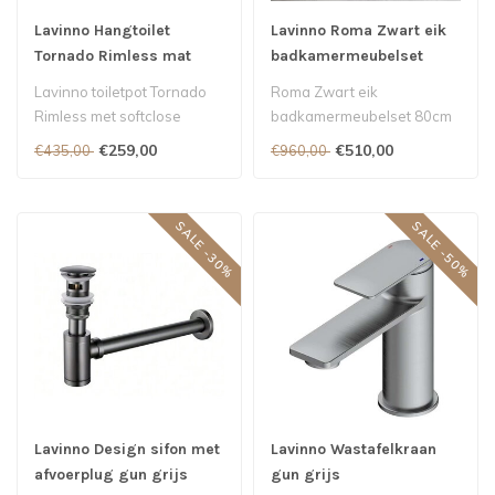
Lavinno Hangtoilet
Lavinno Roma Zwart eik
Tornado Rimless mat
badkamermeubelset
zwart
80cm
Lavinno toiletpot Tornado
Roma Zwart eik
Rimless met softclose
badkamermeubelset 80cm
zitting
€259,00
€510,00
€435,00
€960,00
SALE -30%
SALE -50%
Lavinno Design sifon met
Lavinno Wastafelkraan
afvoerplug gun grijs
gun grijs