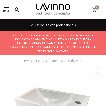
0
MENU
De keuze van professionals
DU 10/07 au 10/08 LES LIVRAISONS SERONT SUSPENDUS
POUR CONGÉ ANUELLE. VEUILLEZ NOUS EN EXCUSER -
JAARLIJKSE VAKANTIE: VAN 10 JULI t/m 10 AUGUSTUS!
TUSSEN DEZE PERIODE KUNNEN HELLAS GEEN BESTELLINGEN
VERZONDEN WORDEN.
Home
/
40cm Wit fonteinset - Cubo wit