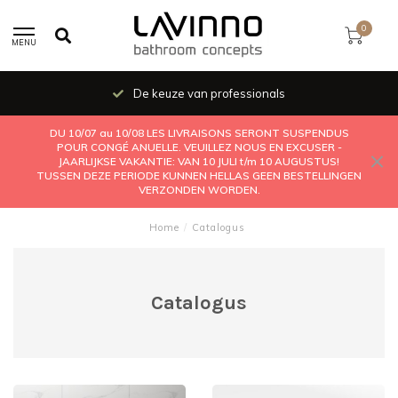
0
MENU
De keuze van professionals
DU 10/07 au 10/08 LES LIVRAISONS SERONT SUSPENDUS
POUR CONGÉ ANUELLE. VEUILLEZ NOUS EN EXCUSER -
JAARLIJKSE VAKANTIE: VAN 10 JULI t/m 10 AUGUSTUS!
TUSSEN DEZE PERIODE KUNNEN HELLAS GEEN BESTELLINGEN
VERZONDEN WORDEN.
Home
/
Catalogus
Catalogus