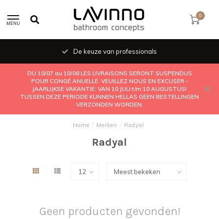
0
MENU
De keuze van professionals
DU 10/07 au 10/08 LES LIVRAISONS SERONT SUSPENDUS
POUR CONGÉ ANUELLE. VEUILLEZ NOUS EN EXCUSER -
JAARLIJKSE VAKANTIE: VAN 10 JULI t/m 10 AUGUSTUS!
TUSSEN DEZE PERIODE KUNNEN HELLAS GEEN BESTELLINGEN
VERZONDEN WORDEN.
Home
/
Merken
/
Radyal
Radyal
Geen producten gevonden!