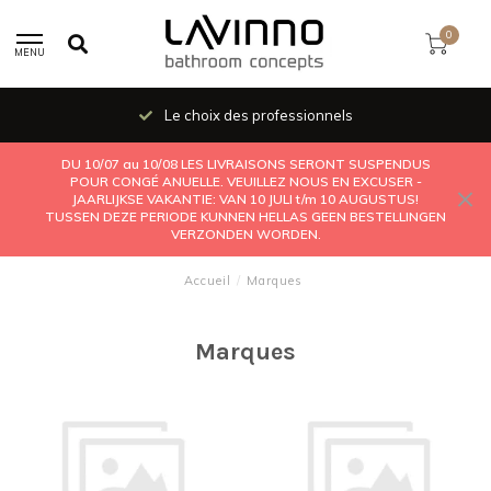
0
MENU
Le choix des professionnels
DU 10/07 au 10/08 LES LIVRAISONS SERONT SUSPENDUS
POUR CONGÉ ANUELLE. VEUILLEZ NOUS EN EXCUSER -
JAARLIJKSE VAKANTIE: VAN 10 JULI t/m 10 AUGUSTUS!
TUSSEN DEZE PERIODE KUNNEN HELLAS GEEN BESTELLINGEN
VERZONDEN WORDEN.
Accueil
/
Marques
Marques