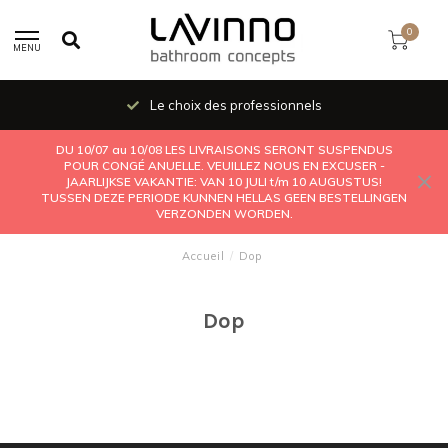
0
MENU
Le choix des professionnels
DU 10/07 au 10/08 LES LIVRAISONS SERONT SUSPENDUS
POUR CONGÉ ANUELLE. VEUILLEZ NOUS EN EXCUSER -
JAARLIJKSE VAKANTIE: VAN 10 JULI t/m 10 AUGUSTUS!
TUSSEN DEZE PERIODE KUNNEN HELLAS GEEN BESTELLINGEN
VERZONDEN WORDEN.
Accueil
/
Dop
Dop