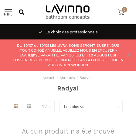
0
MENU
Le choix des professionnels
DU 10/07 au 10/08 LES LIVRAISONS SERONT SUSPENDUS
POUR CONGÉ ANUELLE. VEUILLEZ NOUS EN EXCUSER -
JAARLIJKSE VAKANTIE: VAN 10 JULI t/m 10 AUGUSTUS!
TUSSEN DEZE PERIODE KUNNEN HELLAS GEEN BESTELLINGEN
VERZONDEN WORDEN.
Accueil
/
Marques
/
Radyal
Radyal
Aucun produit n'a été trouvé