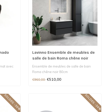
rnado
Lavinno Ensemble de meubles de
salle de bain Roma chêne noir
 mat avec
Ensemble de meubles de salle de bain
Roma chêne noir 80cm
€510,00
€960,00
SOLDES -30%
SOLDES -34%