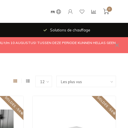
0
FR
Solutions de chauffage
JULI t/m 10 AUGUSTUS! TUSSEN DEZE PERIODE KUNNEN HELLAS GEEN
SOLDES -50%
SOLDES -50%