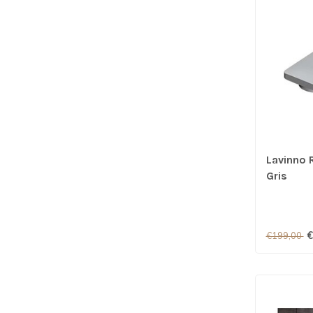
Lavinno 
Gris
€
€199,00