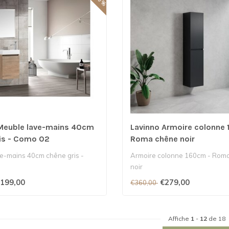
Meuble lave-mains 40cm
Lavinno Armoire colonne
is - Como 02
Roma chêne noir
e-mains 40cm chêne gris -
Armoire colonne 160cm - Roma
noir
199,00
€279,00
€360,00
Affiche
1
-
12
de 18