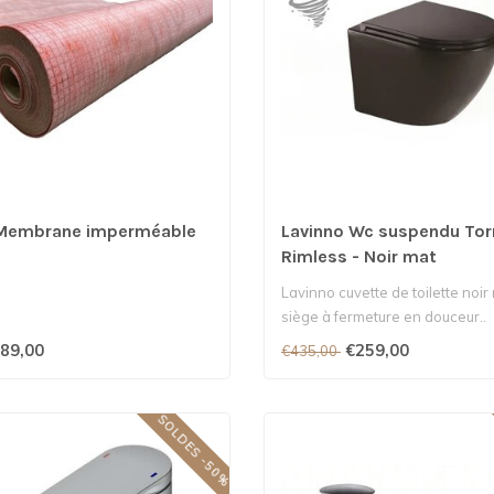
 Membrane imperméable
Lavinno Wc suspendu To
Rimless - Noir mat
Lavinno cuvette de toilette noir
siège à fermeture en douceur..
89,00
€259,00
€435,00
SOLDES -50%