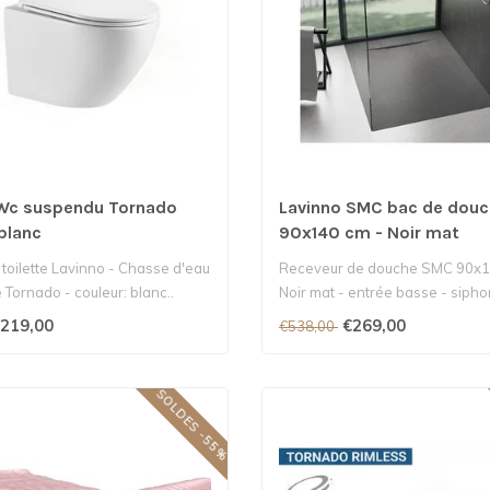
 Wc suspendu Tornado
Lavinno SMC bac de dou
blanc
90x140 cm - Noir mat
 toilette Lavinno - Chasse d'eau
Receveur de douche SMC 90x
 Tornado - couleur: blanc..
Noir mat - entrée basse - siphon
219,00
€269,00
€538,00
SOLDES -55%