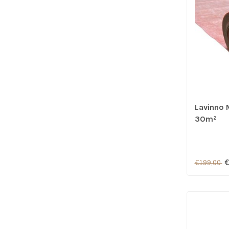
Lavinno
30m²
€
€199,00