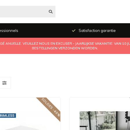
essionnels
Satisfaction garantie
É ANUELLE. VEUILLEZ NOUS EN EXCUSER - JAARLIJKSE VAKANTIE: VAN 10 
BESTELLINGEN VERZONDEN WORDEN.
SOLDES -40%