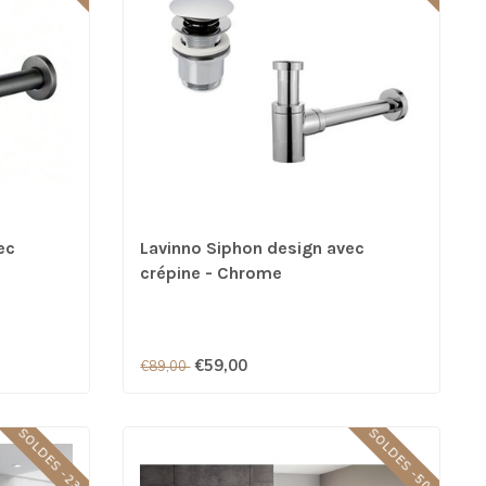
ec
Lavinno Siphon design avec
crépine - Chrome
€59,00
€89,00
SOLDES -23%
SOLDES -50%