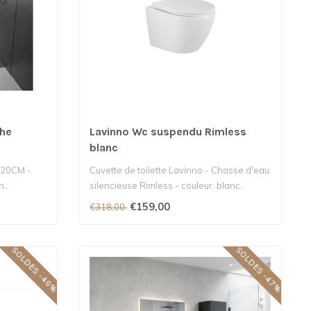
che
Lavinno Wc suspendu Rimless
blanc
120CM -
Cuvette de toilette Lavinno - Chasse d'eau
..
silencieuse Rimless - couleur: blanc..
€159,00
€318,00
SOLDES -40%
SOLDES -47%