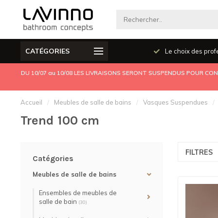
CATÉGORIES
Produits de qualité
Le choix des prof
DU 10/07 au 10/08 LES LIVRAISONS SERONT SUSPENDUS POUR CONG
Accueil
/
Meubles de salle de bains
/
Vasques Suspendues
/
Trend 100 cm
FILTRES
Catégories
Meubles de salle de bains
Ensembles de meubles de
salle de bain
(30)