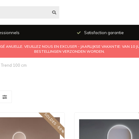
essionnels
Satisfaction garantie
É ANUELLE. VEUILLEZ NOUS EN EXCUSER - JAARLIJKSE VAKANTIE: VAN 10 
BESTELLINGEN VERZONDEN WORDEN.
Trend 100 cm
SOLDES -50%