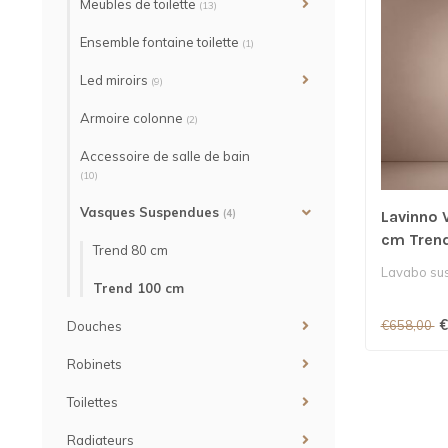
Meubles de toilette
(13)
Ensemble fontaine toilette
(1)
Led miroirs
(9)
Armoire colonne
(2)
Accessoire de salle de bain
(10)
Vasques Suspendues
(4)
Lavinno 
cm Trend
Trend 80 cm
Lavabo su
Trend 100 cm
€
€658,00
Douches
Robinets
Toilettes
Radiateurs