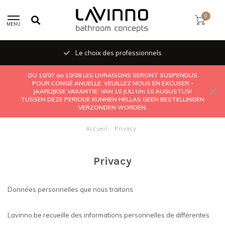
0
MENU
Le choix des professionnels
DU 10/07 au 10/08 LES LIVRAISONS SERONT SUSPENDUS
POUR CONGÉ ANUELLE. VEUILLEZ NOUS EN EXCUSER -
JAARLIJKSE VAKANTIE: VAN 10 JULI t/m 10 AUGUSTUS!
TUSSEN DEZE PERIODE KUNNEN HELLAS GEEN BESTELLINGEN
VERZONDEN WORDEN.
Accueil
/
Privacy
Privacy
Données personnelles que nous traitons
Lavinno.be recueille des informations personnelles de différentes