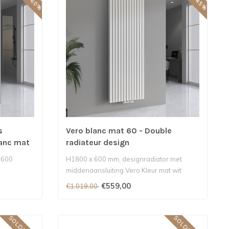
s
Vero blanc mat 60 - Double
lanc mat
radiateur design
x600
H1800 x 600 mm, designradiator met
middenaansluiting Vero Kleur mat wit
3460 Wat..
€559,00
€1.019,00