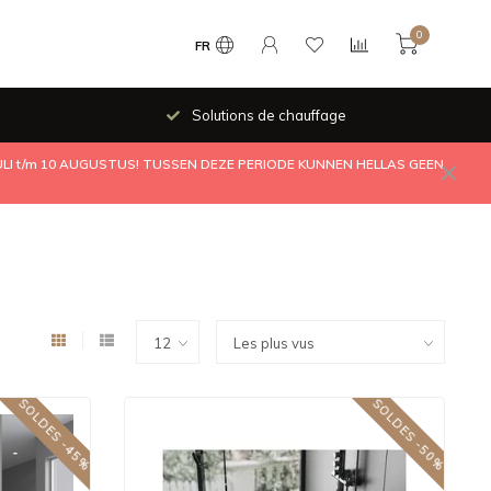
0
FR
Solutions de chauffage
JULI t/m 10 AUGUSTUS! TUSSEN DEZE PERIODE KUNNEN HELLAS GEEN
SOLDES -45%
SOLDES -50%