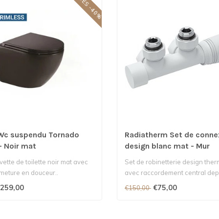
SOLDES -40%
 Wc suspendu Tornado
Radiatherm Set de conne
- Noir mat
design blanc mat - Mur
ette de toilette noir mat avec
Set de robinetterie design the
rmeture en douceur..
avec raccordement central depu
259,00
€75,00
€150,00