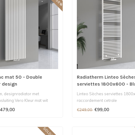
nc mat 50 - Double
Radiatherm Linteo Sèche
r design
serviettes 1800x600 - B
m, designradiator met
Linteo Sèches serviettes 1800
luiting Vero Kleur mat wit
raccordement cetrale
.
479,00
€99,00
€249,00