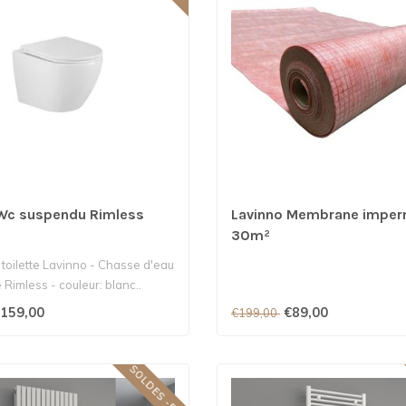
Wc suspendu Rimless
Lavinno Membrane imper
30m²
 toilette Lavinno - Chasse d'eau
 Rimless - couleur: blanc..
159,00
€89,00
€199,00
SOLDES -50%