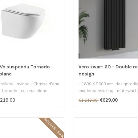
 Wc suspendu Tornado
Vero zwart 60 - Double ra
blanc
design
 toilette Lavinno - Chasse d'eau
H1800 X B600 mm, designradia
 Tornado - couleur: blanc..
middenaansluiting - mat zwart 
219,00
€629,00
€1.149,00
SOLDES -50%