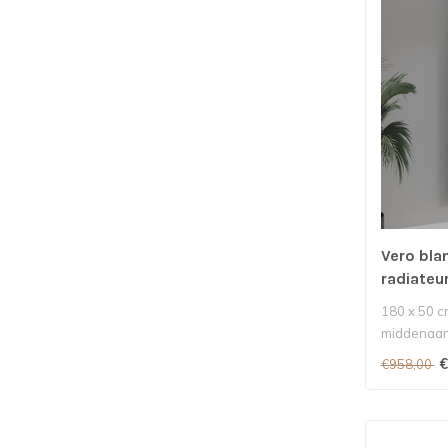
Vero bla
radiateu
180 x 50 c
middenaans
2927 Watt.
€
€958,00