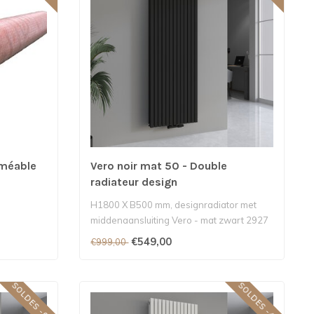
méable
Vero noir mat 50 - Double
radiateur design
H1800 X B500 mm, designradiator met
middenaansluiting Vero - mat zwart 2927
Watt..
€549,00
€999,00
SOLDES -60%
SOLDES -45%