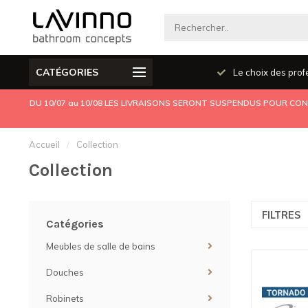
CATÉGORIES
Produits de qualité
Le choix des prof
DU 10/07 au 10/08 LES LIVRAISONS SERONT SUSPENDUS POUR CONG
Accueil
/
Collection
Collection
FILTRES
Catégories
Meubles de salle de bains
Douches
Robinets