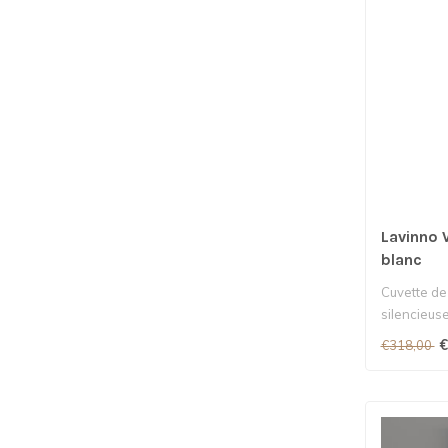
Lavinno 
blanc
Cuvette de
silencieuse
€
€318,00