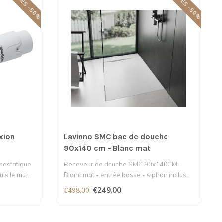
SOLDES -50%
SOLDES -50%
xion
Lavinno SMC bac de douche
90x140 cm - Blanc mat
rmostatique
Receveur de douche SMC 90x140CM -
is le mu..
Blanc mat - entrée basse - siphon inclus..
€249,00
€498,00