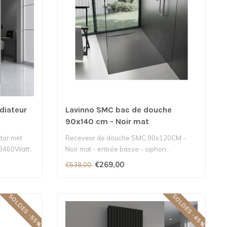
diateur
Lavinno SMC bac de douche
90x140 cm - Noir mat
tor met
Receveur de douche SMC 90x120CM -
3460Watt..
Noir mat - entrée basse - siphon..
€269,00
€538,00
SOLDES -55%
SOLDES -45%