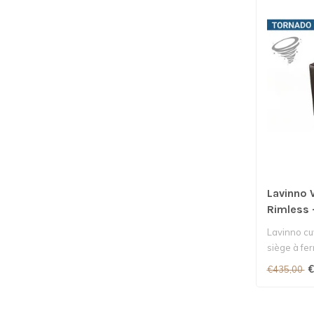
Lavinno
Rimless 
Lavinno cuv
siège à fe
€
€435,00