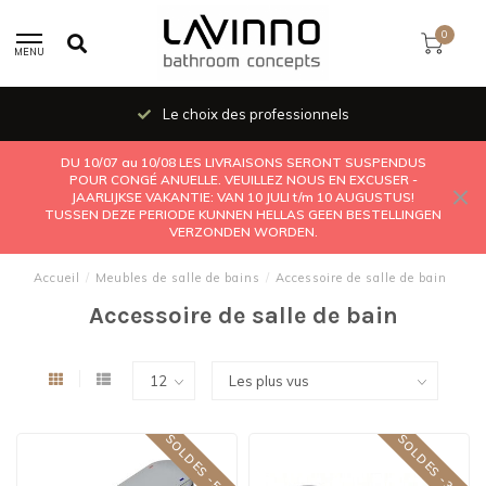
0
MENU
Le choix des professionnels
DU 10/07 au 10/08 LES LIVRAISONS SERONT SUSPENDUS
POUR CONGÉ ANUELLE. VEUILLEZ NOUS EN EXCUSER -
JAARLIJKSE VAKANTIE: VAN 10 JULI t/m 10 AUGUSTUS!
TUSSEN DEZE PERIODE KUNNEN HELLAS GEEN BESTELLINGEN
VERZONDEN WORDEN.
Accueil
/
Meubles de salle de bains
/
Accessoire de salle de bain
Accessoire de salle de bain
SOLDES -50%
SOLDES -30%