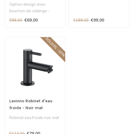
Siphon design avec
bouchon de vidange -
Crêpe POP-UP - Couleur :
€69,00
€99,00
€99,00
€199,00
Blanc - 1¼..
SOLDES -30%
Lavinno Robinet d'eau
froide - Noir mat
Robinet eau froide noir mat
€79,00
€113,00