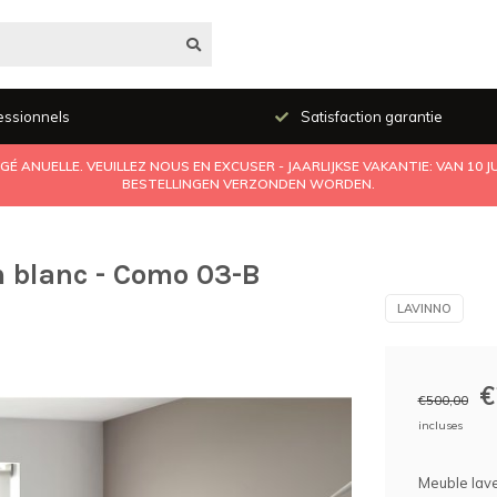
essionnels
Satisfaction garantie
É ANUELLE. VEUILLEZ NOUS EN EXCUSER - JAARLIJKSE VAKANTIE: VAN 10 
BESTELLINGEN VERZONDEN WORDEN.
 blanc - Como 03-B
LAVINNO
€
€500,00
incluses
Meuble lav