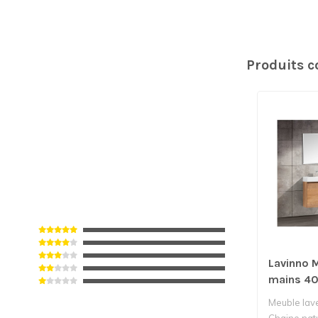
Produits 
Lavinno M
mains 4
naturel 
Meuble lav
Chaine nat