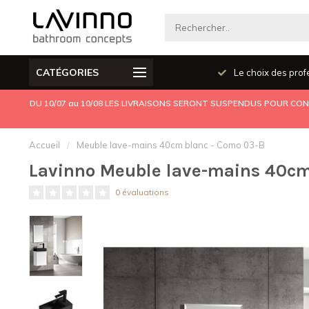
CATÉGORIES
Produits de qualité
Le choix des prof
DU 10/07 au 10/08 LES LIVRAISONS SERONT SUSPENDUS POUR CONG
Accueil
/
Meuble lave-mains 40cm blanc - Como 03-B
Lavinno Meuble lave-mains 40cm
0 évaluations