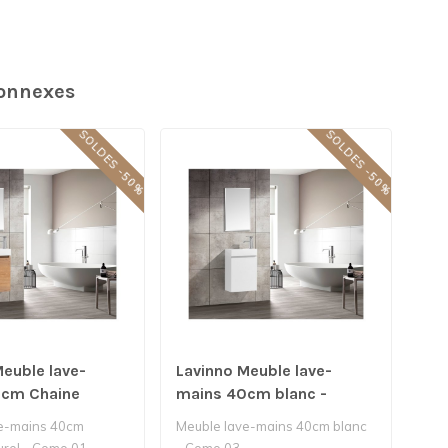
connexes
SOLDES -50%
SOLDES -50%
euble lave-
Lavinno Meuble lave-
Lav
0cm Chaine
mains 40cm blanc -
ma
- Como 01
Como 03
rig
e-mains 40cm
Meuble lave-mains 40cm blanc
Meu
urel - Como 01
- Como 03
bla