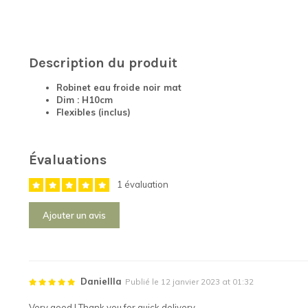
Description du produit
Robinet eau froide noir mat
Dim : H10cm
Flexibles (inclus)
Évaluations
1 évaluation
Ajouter un avis
Daniellla
Publié le 12 janvier 2023 at 01:32
Very good ! Thank you for quick delivery