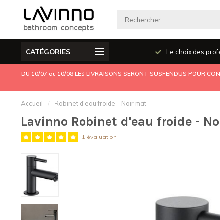
CATÉGORIES
Produits de qualité
Le choix des prof
DU 10/07 au 10/08 LES LIVRAISONS SERONT SUSPENDUS POUR CONG
Accueil
/
Robinet d'eau froide - Noir mat
Lavinno Robinet d'eau froide - No
1 évaluation