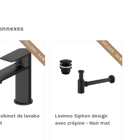
connexes
SOLDES -50%
SOLDES -30%
Robinet de lavabo
Lavinno Siphon design
t
avec crépine - Noir mat