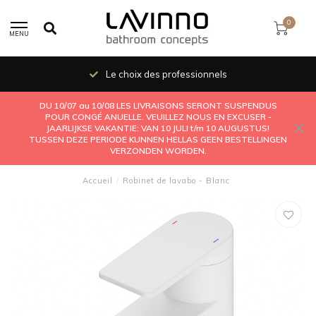
0
MENU
Le choix des professionnels
DU 10/07 au 10/08 LES LIVRAISONS SERONT SUSPENDUS
POUR CONGÉ ANUELLE. VEUILLEZ NOUS EN EXCUSER -
JAARLIJKSE VAKANTIE: VAN 10 JULI t/m 10 AUGUSTUS!
TUSSEN DEZE PERIODE KUNNEN HELLAS GEEN BESTELLINGEN
VERZONDEN WORDEN.
Accueil
/
Robinet de lavabo - Blanc