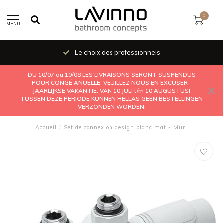
0
MENU
Le choix des professionnels
DU 10/07 au 10/08 LES LIVRAISONS SERONT SUSPENDUS
POUR CONGÉ ANUELLE. VEUILLEZ NOUS EN EXCUSER -
JAARLIJKSE VAKANTIE: VAN 10 JULI t/m 10 AUGUSTUS!
TUSSEN DEZE PERIODE KUNNEN HELLAS GEEN BESTELLINGEN
VERZONDEN WORDEN.
Accueil
/
Set de connexion design blanc mat - Mur