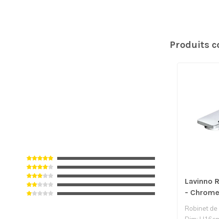
Produits 
Lavinno 
- Chrom
Robinet de
Dim: H16c