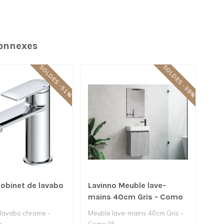
connexes
SOLDES -51%
SOLDES -38%
Robinet de lavabo
Lavinno Meuble lave-
e
mains 40cm Gris - Como
05
 lavabo chrome -
Meuble lave-mains 40cm Gris -
m
Como 05