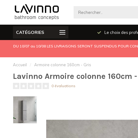
CATÉGORIES
Produits de qualité
Le choix des prof
DU 10/07 au 10/08 LES LIVRAISONS SERONT SUSPENDUS POUR CONG
Accueil
/
Armoire colonne 160cm - Gris
Lavinno Armoire colonne 160cm -
0 évaluations