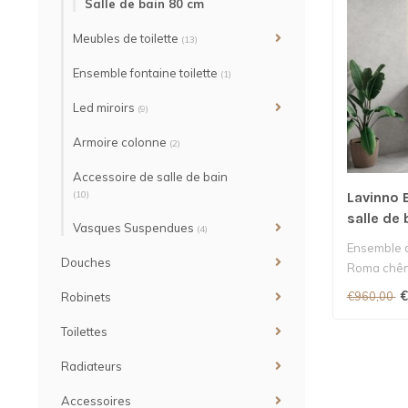
Salle de bain 80 cm
Meubles de toilette
(13)
Ensemble fontaine toilette
(1)
Led miroirs
(9)
Armoire colonne
(2)
Accessoire de salle de bain
(10)
Lavinno 
salle de
Vasques Suspendues
(4)
Ensemble d
Douches
Roma chên
€
€960,00
Robinets
Toilettes
Radiateurs
Accessoires