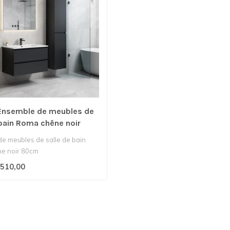
Ensemble de meubles de
 bain Roma chêne noir
e meubles de salle de bain
e noir 80cm
510,00