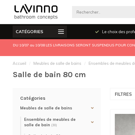
CATÉGORIES
Produits de qualité
Le choix des prof
DU 10/07 au 10/08 LES LIVRAISONS SERONT SUSPENDUS POUR CONG
Accueil
/
Meubles de salle de bains
/
Ensembles de meubles de
Salle de bain 80 cm
FILTRES
Catégories
Meubles de salle de bains
Ensembles de meubles de
salle de bain
(30)